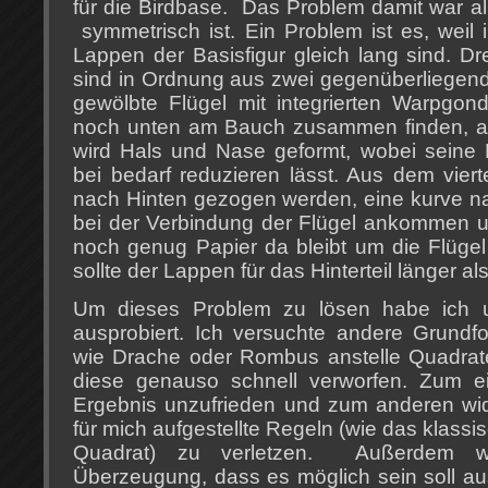
für die Birdbase. Das Problem damit war al
symmetrisch ist. Ein Problem ist es, weil i
Lappen der Basisfigur gleich lang sind. Dr
sind in Ordnung aus zwei gegenüberliegen
gewölbte Flügel mit integrierten Warpgon
noch unten am Bauch zusammen finden, a
wird Hals und Nase geformt, wobei seine 
bei bedarf reduzieren lässt. Aus dem vier
nach Hinten gezogen werden, eine kurve 
bei der Verbindung der Flügel ankommen 
noch genug Papier da bleibt um die Flüge
sollte der Lappen für das Hinterteil länger a
Um dieses Problem zu lösen habe ich u
ausprobiert. Ich versuchte andere Grundf
wie Drache oder Rombus anstelle Quadrate
diese genauso schnell verworfen. Zum e
Ergebnis unzufrieden und zum anderen wid
für mich aufgestellte Regeln (wie das klass
Quadrat) zu verletzen. Außerdem w
Überzeugung, dass es möglich sein soll a