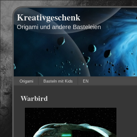
Kreativgeschenk
Origami und andere Basteleien
Origami
Basteln mit Kids
EN
Warbird