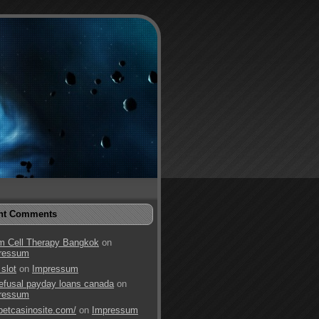
nt Comments
m Cell Therapy Bangkok
on
ressum
 slot
on
Impressum
refusal payday loans canada
on
ressum
betcasinosite.com/
on
Impressum