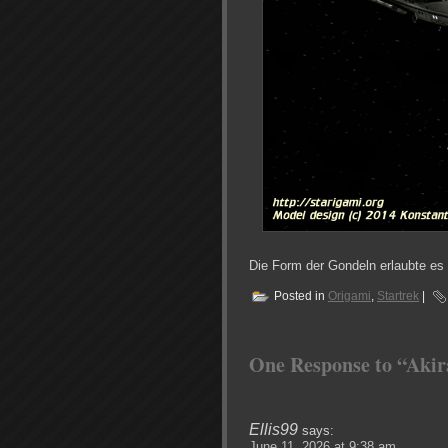
Die Form der Gondeln erlaubte es
Posted in
Origami
,
Startrek
|
One Response to “Akir
Ellis99
says:
June 11, 2026 at 9:38 am