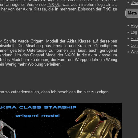
แทง
ten an eigener Version der
NX-01
, was auch insofern logisch ist,
 her von der Akira Klasse, die in mehreren Episoden der TNG zu
Meta
Regi
Log 
Ent
r Schiffe wurde Origami Modell der Akira Klasse auf derselben
Co
twickelt. Die Mischung aus Frosch- und Kranich- Grundfiguren
mmer geartete Untertasse zu formen als lässt auch genügend
Wor
bindung. Um das Origami Model der NX-01 in die Akira klasse um
glich das Model um zu drehen, die Form der Warpgondeln ein Wenig
 ein Wenig mehr Wölbung verleihen.
on so zufriedenstellen, dass ich beschloss ihn hier zu zeigen