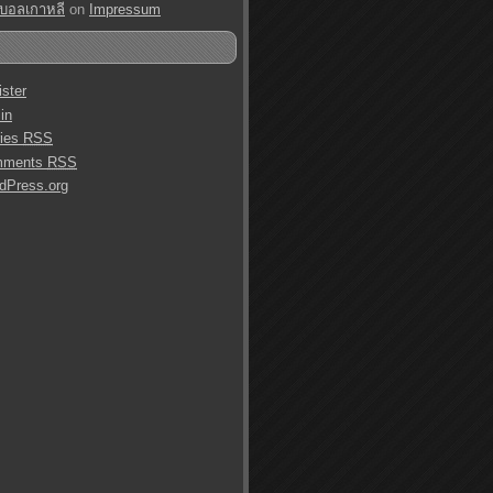
บอลเกาหลี
on
Impressum
ster
in
ries
RSS
mments
RSS
dPress.org