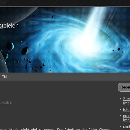
teleien
EN
Rece
Ste
:
kostya
Imp
toto
no 
Imp
rain
esem Model nicht viel zu sagen. Die Arbeit an der Akira Klasse