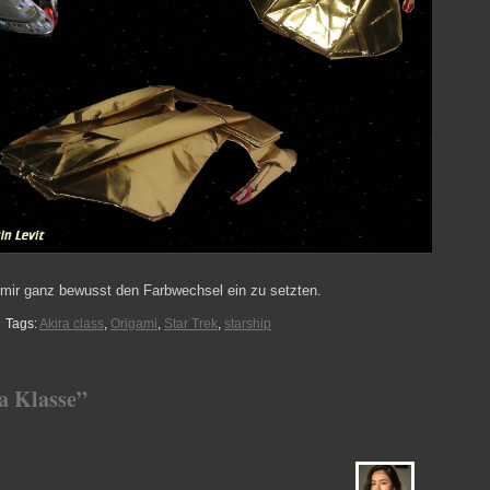
 mir ganz bewusst den Farbwechsel ein zu setzten.
Tags:
Akira class
,
Origami
,
Star Trek
,
starship
a Klasse”